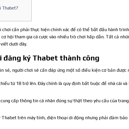
ái Thabet?
 chơi cần phải thực hiện chính xác để có thể bắt đầu hành trình 
cơ hội tham gia cá cược vào nhiều trò chơi hấp dẫn. Tất cả những
viết dưới đây.
ơi đăng ký Thabet thành công
n sẻ, người chơi sẽ cần đáp ứng một số điều kiện cơ bản được n
thiểu từ 18 trở lên. Đây chính là quy định bắt buộc để nhà cái 
 cung cấp thông tin cá nhân đúng sự thật theo yêu cầu của trang
ý Thabet trên máy tính, điện thoại di động nhưng phải đảm bảo k