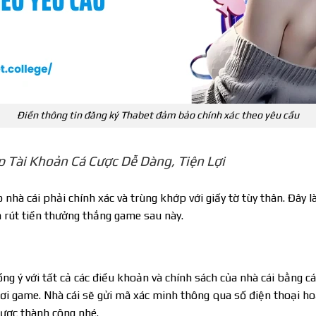
Điền thông tin đăng ký Thabet đảm bảo chính xác theo yêu cầu
ập Tài Khoản Cá Cược Dễ Dàng, Tiện Lợi
 nhà cái phải chính xác và trùng khớp với giấy tờ tùy thân. Đây
 rút tiền thưởng thắng game sau này.
ng ý với tất cả các điều khoản và chính sách của nhà cái bằng cá
hơi game. Nhà cái sẽ gửi mã xác minh thông qua số điện thoại h
cược thành công nhé.