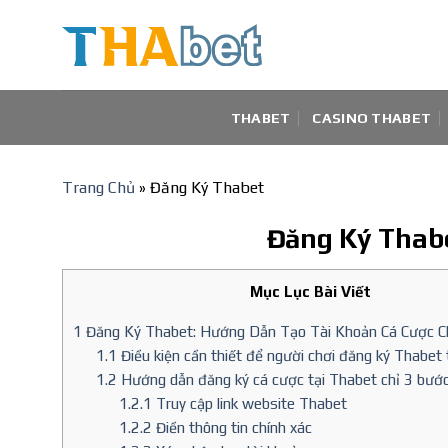
Skip
to
content
THABET
CASINO THABET
Trang Chủ
»
Đăng Ký Thabet
Đăng Ký Thab
Mục Lục Bài Viết
1
Đăng Ký Thabet: Hướng Dẫn Tạo Tài Khoản Cá Cược 
1.1
Điều kiện cần thiết để người chơi đăng ký Thabet
1.2
Hướng dẫn đăng ký cá cược tại Thabet chỉ 3 bướ
1.2.1
Truy cập link website Thabet
1.2.2
Điền thông tin chính xác