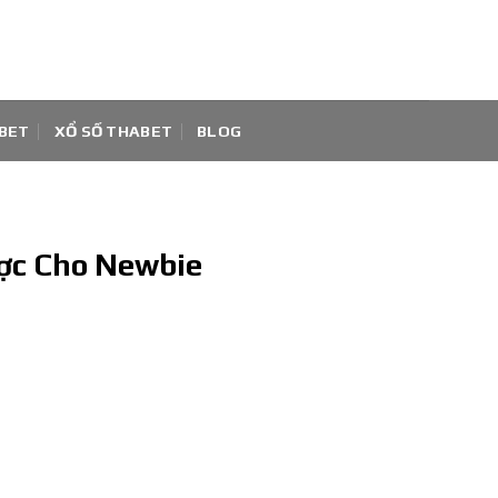
BET
XỔ SỐ THABET
BLOG
ợc Cho Newbie