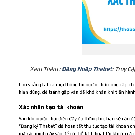
Xem Thêm :
Đăng Nhập Thabet
: Truy C
Lưu ý rằng tất cả mọi thông tin người chơi cung cấp cho
hiện đúng, để tránh gặp vấn đề khó khăn khi tiến hành
Xác nhận tạo tài khoản
Sau khi người chơi điền đầy đủ thông tin, bạn sẽ cần đồ
“Đăng ký Thabet” để hoàn tất thủ tục tạo tài khoản c
mã xác minh này vào để có thể kích hoạt tài khoản cá 