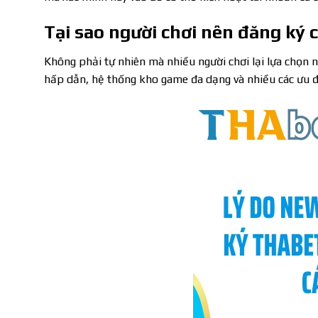
Tại sao người chơi nên đăng ký c
Không phải tự nhiên mà nhiều người chơi lại lựa chọn n
hấp dẫn, hệ thống kho game đa dạng và nhiều các ưu đ